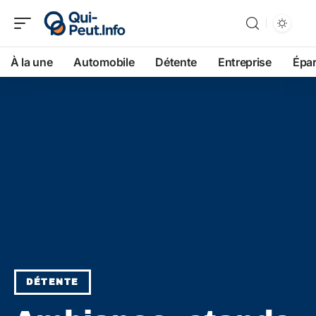
À la une
Automobile
Détente
Entreprise
Épa
DÉTENTE