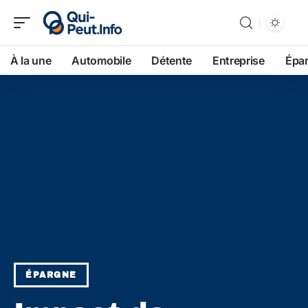
À la une
Automobile
Détente
Entreprise
Épa
ÉPARGNE