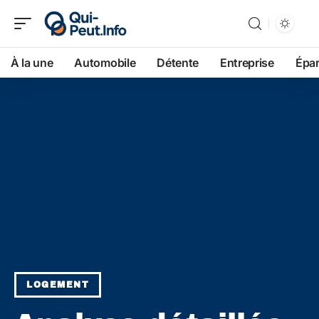
À la une
Automobile
Détente
Entreprise
Épa
LOGEMENT