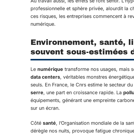
Au travail aussi, les effets se font sentir. L’h
professionnelle et sphère privée, alourdit la 
ces risques, les entreprises commencent à revo
numérique.
Environnement, santé, l
souvent sous-estimées d
Le
numérique
transforme nos usages, mais 
data centers
, véritables monstres énergétiqu
seuls. En France, le Cnrs estime le secteur 
serre
, une part en croissance rapide. La
poll
équipements, générant une empreinte carbone 
sur un écran.
Côté
santé
, l’Organisation mondiale de la san
dérègle nos nuits, provoque fatigue chronique