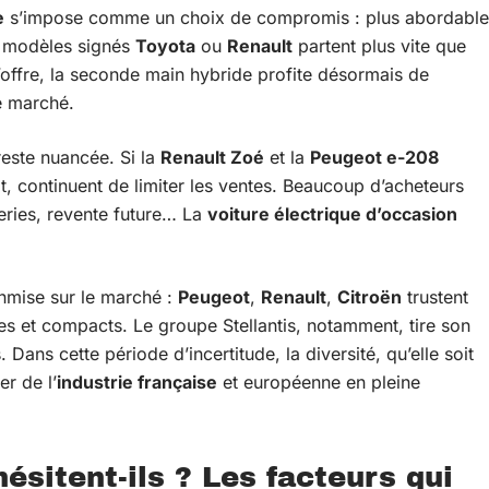
e
s’impose comme un choix de compromis : plus abordable
es modèles signés
Toyota
ou
Renault
partent plus vite que
 l’offre, la seconde main hybride profite désormais de
le marché.
reste nuancée. Si la
Renault Zoé
et la
Peugeot e-208
ait, continuent de limiter les ventes. Beaucoup d’acheteurs
teries, revente future… La
voiture électrique d’occasion
nmise sur le marché :
Peugeot
,
Renault
,
Citroën
trustent
nes et compacts. Le groupe Stellantis, notamment, tire son
ans cette période d’incertitude, la diversité, qu’elle soit
er de l’
industrie française
et européenne en pleine
ésitent-ils ? Les facteurs qui