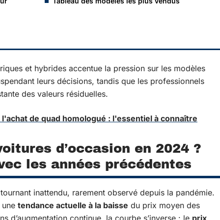
our
Tableau des modèles les plus vendus
riques et hybrides accentue la pression sur les modèles
uspendant leurs décisions, tandis que les professionnels
stante des valeurs résiduelles.
 l'achat de quad homologué : l'essentiel à connaître
voitures d’occasion en 2024 ?
vec les années précédentes
ournant inattendu, rarement observé depuis la pandémie.
e une
tendance actuelle à la baisse
du prix moyen des
ns d’augmentation continue, la courbe s’inverse : le
prix