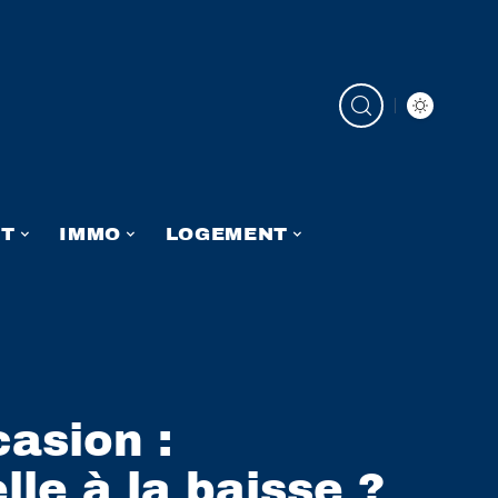
NT
IMMO
LOGEMENT
asion :
le à la baisse ?