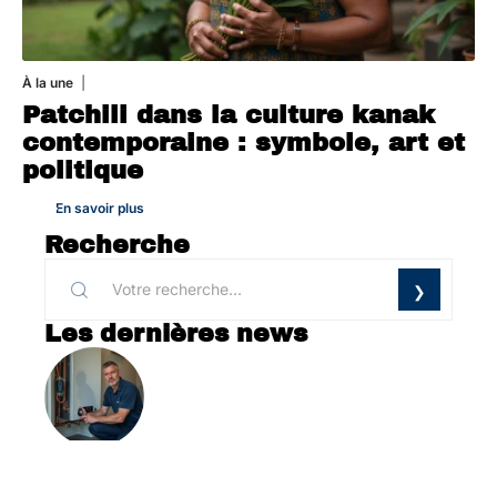
À la une
1 août 2026
Patchili dans la culture kanak
contemporaine : symbole, art et
politique
En savoir plus
Recherche
Les dernières news
LOGEMENT
Qui peut m’installer ma chaudière à Lens ?