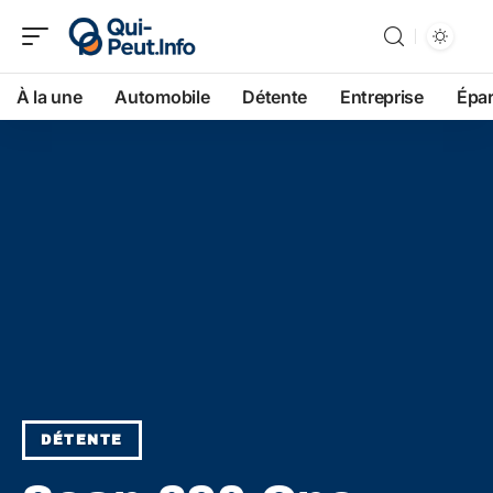
À la une
Automobile
Détente
Entreprise
Épa
DÉTENTE