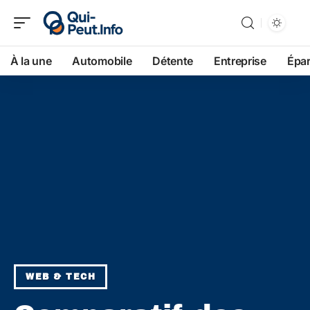
À la une
Automobile
Détente
Entreprise
Épa
WEB & TECH