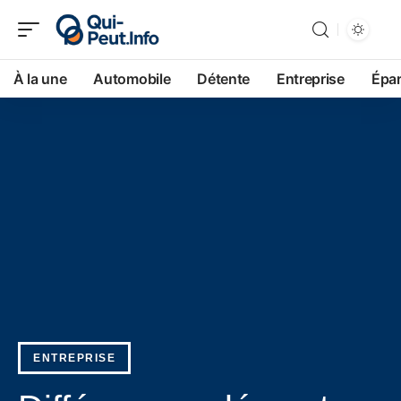
À la une
Automobile
Détente
Entreprise
Épa
ENTREPRISE